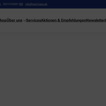
02213103051
info@merlinapo.de
shop
Über uns
Services
Aktionen & Empfehlungen
Newsletter