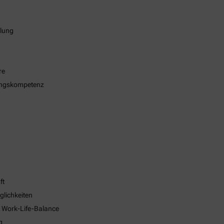
klung
re
ungskompetenz
ft
glichkeiten
e Work-Life-Balance
g