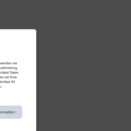
erwenden wir
 Zustimmung
 dabei Daten
e mit Ihrer
Artikel 49
n.
erwalten