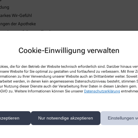
ndung
tarkes Wir-Gefühl
tungen der Apotheke
skosten (falls zutreffend)
strategie
Cookie-Einwilligung verwalten
 des körperlichen Wohlbefindens
kies, die für den Betrieb der Website technisch erforderlich sind. Darüber hinaus v
nsere Website für Sie optimal zu gestalten und fortlaufend zu verbessern. Mit Ihrer
ormationen zu Ihrer Verwendung unserer Website auch an Drittanbieter weiter. Soweit
rarbeitet werden, in denen kein angemessenes Datenschutzniveau besteht, stimmen Si
ur Nutzung dieser Dienste auch der Verarbeitung Ihrer Daten in diesen Ländern gem. 
 DSGVO zu. Weitere Informationen können Sie unserer
Datenschutzerklärung
entnehme
kzeptieren
Nur notwendige akzeptieren
Einstellungen v