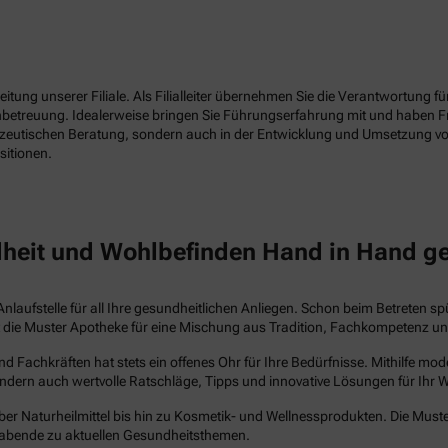
tung unserer Filiale. Als Filialleiter übernehmen Sie die Verantwortung f
enbetreuung. Idealerweise bringen Sie Führungserfahrung mit und haben 
azeutischen Beratung, sondern auch in der Entwicklung und Umsetzung vo
sitionen.
heit und Wohlbefinden Hand in Hand g
Anlaufstelle für all Ihre gesundheitlichen Anliegen. Schon beim Betreten s
steht die Muster Apotheke für eine Mischung aus Tradition, Fachkompetenz 
Fachkräften hat stets ein offenes Ohr für Ihre Bedürfnisse. Mithilfe mo
ndern auch wertvolle Ratschläge, Tipps und innovative Lösungen für Ihr 
ber Naturheilmittel bis hin zu Kosmetik- und Wellnessprodukten. Die Muste
abende zu aktuellen Gesundheitsthemen.