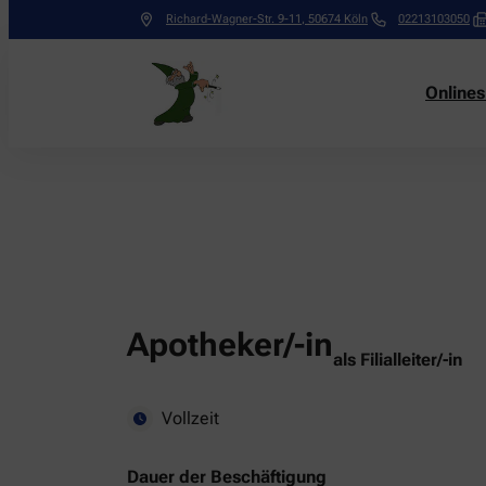
Richard-Wagner-Str. 9-11
,
50674
Köln
02213103050
Online
Apotheker/-in
als Filialleiter/-in
Vollzeit
Dauer der Beschäftigung