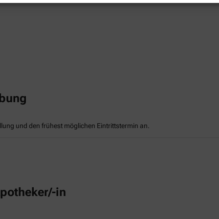
rbung
llung und den frühest möglichen Eintrittstermin an.
potheker/-in