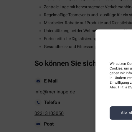
Zentrale Lage mit hervorragender Verkehrsanbi
Regelmäßige Teamevents und -ausflüge für ein s
Mitarbeiter-Rabatte auf Produkte und Dienstleis
Unterstützung bei der Wohnungssuche oder Umzug
Fortschrittliche Digitalisierungs- und Technologie
Gesundheits- und Fitnessangebote zur Stärkung
So können Sie sich bewerben
Wir setzen Coo
Cookies, um u
geben wir Inf
in Ländern ve
E-Mail
Einwilligung z
Abs. 1 lit. a
info@merlinapo.de
Telefon
02213103050
Alle a
Post