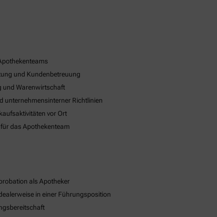
 Apothekenteams
eratung und Kundenbetreuung
 und Warenwirtschaft
nd unternehmensinterner Richtlinien
ufsaktivitäten vor Ort
 für das Apothekenteam
robation als Apotheker
dealerweise in einer Führungsposition
ngsbereitschaft